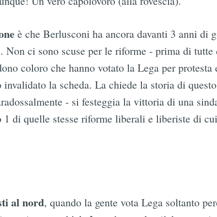
unque! Un vero capolovoro (alla rovescia).
ione
è che Berlusconi ha ancora davanti 3 anni di g
Subscrib
i. Non ci sono scuse per le riforme - prima di tutte 
dono coloro che hanno votato la Lega per protesta e
 invalidato la scheda. La chiede la storia di quest
radossalmente - si festeggia la vittoria di una sinda
di quelle stesse riforme liberali e liberiste di cui
sti al nord
, quando la gente vota Lega soltanto pe