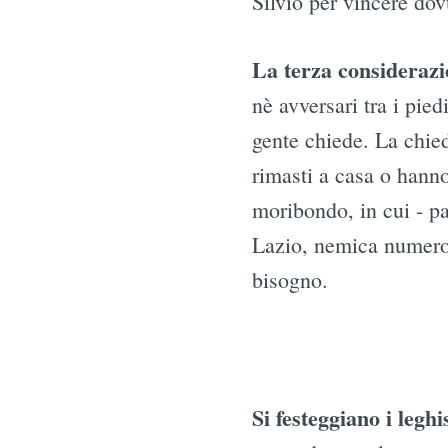
Silvio per vincere dov
La terza consideraz
nè avversari tra i pied
gente chiede. La chie
rimasti a casa o hanno
moribondo, in cui - pa
Lazio, nemica numero 1 
bisogno.
Si festeggiano i leghi