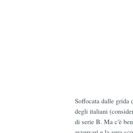
Soffocata dalle grida d
degli italiani (consid
di serie B. Ma c'è ben
avversari e la vera sco