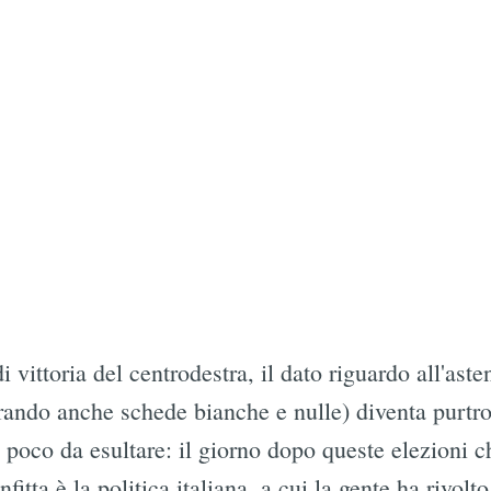
i vittoria del centrodestra, il dato riguardo all'ast
erando anche schede bianche e nulle) diventa purtr
 poco da esultare: il giorno dopo queste elezioni c
nfitta è la politica italiana, a cui la gente ha rivol