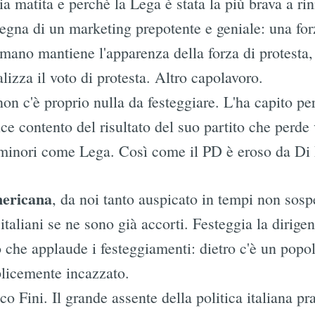
ia matita e perchè la Lega è stata la più brava a ri
nsegna di un marketing prepotente e geniale: una fo
romano mantiene l'apparenza della forza di protesta,
lizza il voto di protesta. Altro capolavoro.
on c'è proprio nulla da festeggiare. L'ha capito pe
ice contento del risultato del suo partito che perde
 minori come Lega. Così come il PD è eroso da Di Pi
mericana
, da noi tanto auspicato in tempi non sospet
italiani se ne sono già accorti. Festeggia la dirige
 che applaude i festeggiamenti: dietro c'è un popo
licemente incazzato.
 Fini. Il grande assente della politica italiana pra